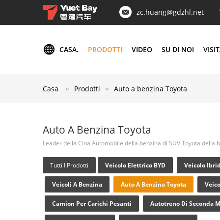
zc.huang@gdzhl.net
CASA.
PRODOTTI
VIDEO
SU DI NOI
VISI
Casa
Prodotti
Auto a benzina Toyota
Auto A Benzina Toyota
Leader della Cina Automobile della benzina di SUV Toyota della 
Tutti I Prodotti
Veicolo Elettrico BYD
Veicolo Ibri
Veicoli A Benzina
Auto A Benzina Toyota
Veico
Camion Per Carichi Pesanti
Autotreno Di Seconda 