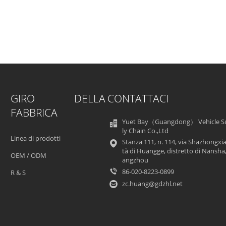
GIRO DELLA
CONTATTACI
FABBRICA
Yuet Bay（Guangdong） Vehicle S
ly Chain Co.,Ltd
Linea di prodotti
Stanza 111, n. 114, via Shazhongxia,
tà di Huangge, distretto di Nansha
OEM / ODM
angzhou
86-020-8223-0899
R & S
zc.huang@gdzhl.net