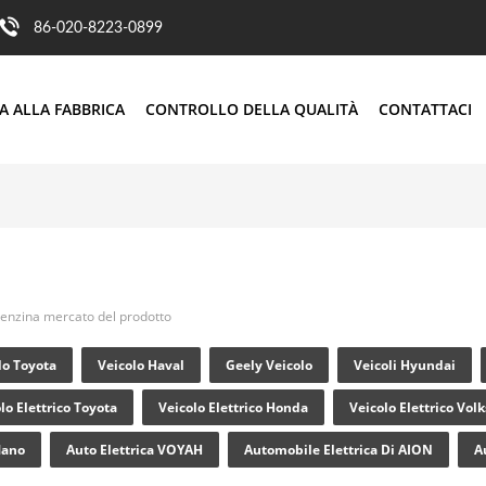
86-020-8223-0899
TA ALLA FABBRICA
CONTROLLO DELLA QUALITÀ
CONTATTACI
benzina mercato del prodotto
do Toyota
Veicolo Haval
Geely Veicolo
Veicoli Hyundai
lo Elettrico Toyota
Veicolo Elettrico Honda
Veicolo Elettrico Vo
Mano
Auto Elettrica VOYAH
Automobile Elettrica Di AION
A