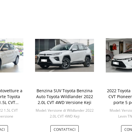
utovetture a
Benzina SUV Toyota Benzina
2022 Toyota
rte Toyota
Auto Toyota Wildlander 2022
CVT Pionee
1.5L CVT
2.0L CVT 4WD Versione Keji
porte 5 p
versione
be
22 1.5L CVT
Model: Versione di Wildlander 2022
Model: Versio
 versione
2.0L CVT 4WD Keji
Levin T
Min: 1
M
ACI
CONTATTACI
CON