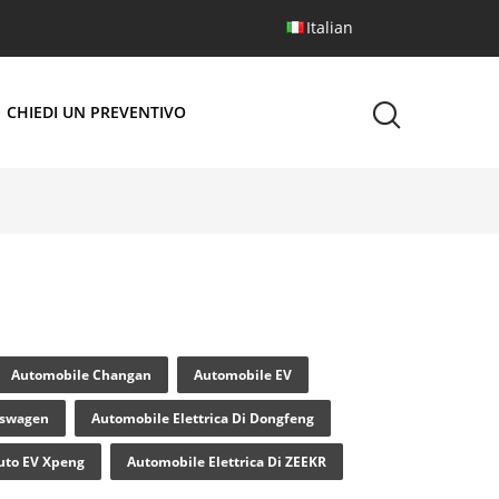
Italian
CHIEDI UN PREVENTIVO
Automobile Changan
Automobile EV
lkswagen
Automobile Elettrica Di Dongfeng
uto EV Xpeng
Automobile Elettrica Di ZEEKR