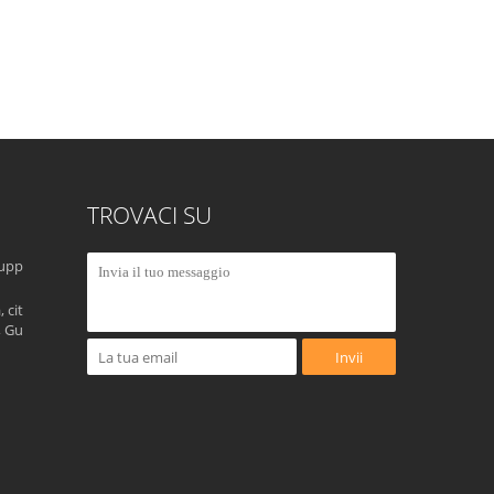
TROVACI SU
upp
 cit
, Gu
Invii