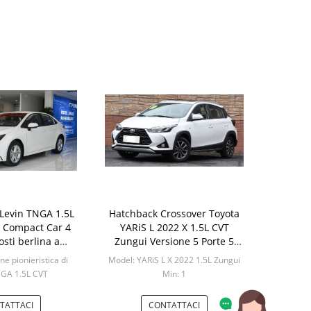
 Levin TNGA 1.5L
Hatchback Crossover Toyota
r Compact Car 4
YARiS L 2022 X 1.5L CVT
osti berlina a
Zungui Versione 5 Porte 5
nzina
Posti
ne pionieristica di
Model: YARiS L X 2022 1.5L Zungui
NGA 1.5L CVT
Min: 1
in: 1
TATTACI
CONTATTACI