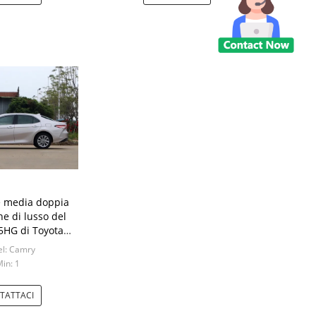
 media doppia
ne di lusso del
5HG di Toyota
2021 ibridi
l: Camry
in: 1
TATTACI