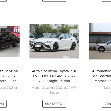
ota Benzina
Auto a benzina Toyota 2.0L
Automobile
2023 2.5G
CVT TOYOTA CAMRY 2022
dell'edizio
orta 5 Sedili
2.0S Knight Edition
motore 2.
a
Camry 
lusso 2023 di
Model: Cavaliere 2022 di CAMRY
Mode
Edition
M
ACI
CONTATTACI
CON