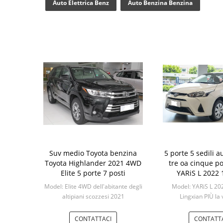
Auto Elettrica Benz
Auto Benzina Benzina
Suv medio Toyota benzina
5 porte 5 sedili a
Toyota Highlander 2021 4WD
tre oa cinque po
Elite 5 porte 7 posti
YARiS L 2022 
Lingxian PIÙ 
Model: Elite 4WD dell'abitante degli
Model: YARiS L 20
altipiani scozzesi 2021
Lingxian PIÙ la
Min: 1
Min: 1
CONTATTACI
CONTATT